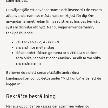
kund hos oss.
Du väljer själv ett användarnamn och lösenord. Observera
att användarnamnet måste vara unikt just för dig. Om
användarnamnet redan finns registrerat hos oss ber vårt
system dig välja ett nytt. När du väljer användarnamn,
tänk på följande:
välj tecken a - ö, A - Ö, 0 - 9
använd inte mellanslag
I lösenordet räknas gemena och VERSALA tecken
som olika, "annikas" och "AnnikaS" är alltså två olika
användarnamn.
Behöver du vid ett senare tillfälle ändra dina
kunduppgifter gör du detta under "Mitt konto" efter att du
loggat in.
Bekräfta beställning
När alla uppgifter på kassasidan stämmer väljer du