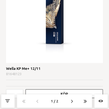
Wella KP Me+ 12/11
81648123
KÖP
1
2