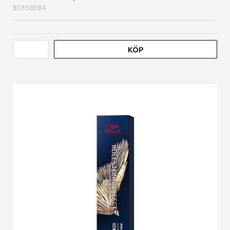
81650384
KÖP