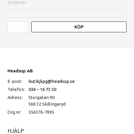
81593433
KÖP
Headsup AB
E-post:
butikjkpg@headsup.se
Telefon:
036 – 16 73 50
Adress:
Storgatan 90
568 32 Skillingaryd
Org.nr:
556376-7895
HJÄLP