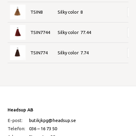
TSIN8
Silky color 8
TSIN7744
Silky color 77.44
TSIN774
Silky color 7.74
Headsup AB
E-post:
butikjkpg@headsup.se
Telefon:
036 – 16 73 50