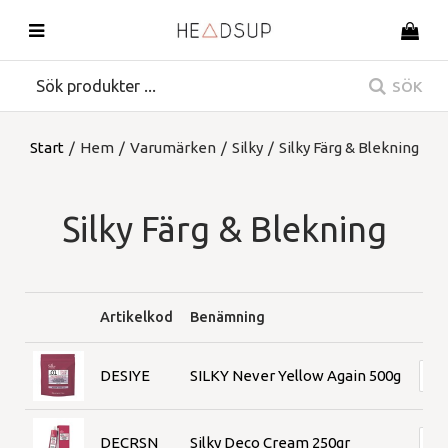
SÖK
Start
/
Hem
/
Varumärken
/
Silky
/
Silky Färg & Blekning
Silky Färg & Blekning
Artikelkod
Benämning
DESIYE
SILKY Never Yellow Again 500g
DECRSN
Silky Deco Cream 250gr